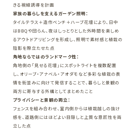
きる視線誘導を計画
家族の暮らしを支えるガーデン照明：
タイルテラス＋造作ベンチ＋ハーブ花壇により、日中
はBBQや団らん、夜はしっとりとした外時間を楽しめ
るアウトドアリビングを形成し、照明で素材感と植栽の
陰影を際立たせた点
角地ならではのランドマーク性：
角地側の「見せる花壇」にスポットライトを複数配置
し、オリーブ・アナベル・アオダモなど多彩な植栽の表
情を街並みに向けて発信することで、暮らしと景観の
両方に寄与する外構としてまとめたこと
プライバシーと景観の両立：
フェンスを組み合わせ、室内側からは植栽越しの抜け
感を、道路側にはほどよい目隠しと上質な意匠性を両
立した点