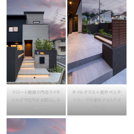
フロート階段と門柱ライテ
タイルテラス＋造作ベンチ
ィングで奥行きを演出した
＋ハーブ花壇のアウトドア
アプローチ
リビング